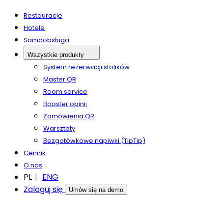
Restauracje
Hotele
Samoobsługa
Wszystkie produkty
System rezerwacji stolików
Master QR
Room service
Booster opinii
Zamówienia QR
Warsztaty
Bezgotówkowe napiwki (TipTip)
Cennik
O nas
PL
ENG
Zaloguj się
Umów się na demo