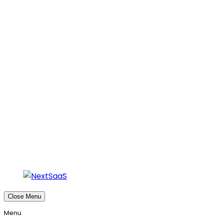
Cennik
O nas
Zaloguj się
Umów się na demo
Menu
Close Menu
Menu