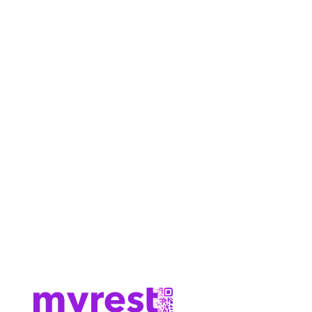
Cennik
O nas
Zaloguj się
Umów się na demo
Menu