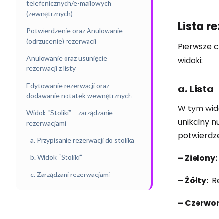
telefonicznych/e-mailowych
(zewnętrznych)
Lista r
Potwierdzenie oraz Anulowanie
(odrzucenie) rezerwacji
Pierwsze c
Anulowanie oraz usunięcie
widoki:
rezerwacji z listy
Edytowanie rezerwacji oraz
a. Lista
dodawanie notatek wewnętrznych
W tym wido
Widok “Stoliki” – zarządzanie
unikalny n
rezerwacjami
potwierdze
a. Przypisanie rezerwacji do stolika
– Zielony:
b. Widok “Stoliki”
c. Zarządzani rezerwacjami
– Żółty:
Re
– Czerwo