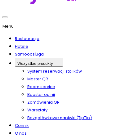
Close
Menu
Menu
Restauracje
Hotele
Samoobsługa
Wszystkie produkty
System rezerwacji stolików
Master QR
Room service
Booster opinii
Zamówienia QR
Warsztaty
Bezgotówkowe napiwki (TipTip)
Cennik
O nas