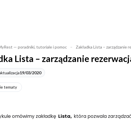
yRest — poradniki, tutoriale i pomoc
–
Zakładka Lista – zarządzanie 
dka Lista – zarządzanie rezerwac
ktualizacja
19/03/2020
ie tematy
ykule omówimy zakładkę
Lista,
która pozwala zarządzać