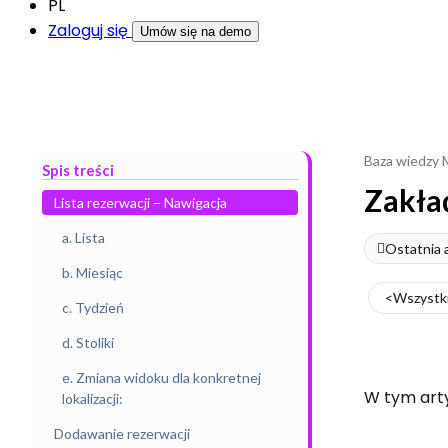
PL
Zaloguj się
Umów się na demo
Baza wiedzy M
Spis treści
Zakła
Lista rezerwacji – Nawigacja
a. Lista
Ostatnia a
b. Miesiąc
<Wszystk
c. Tydzień
d. Stoliki
e. Zmiana widoku dla konkretnej
W tym art
lokalizacji:
Dodawanie rezerwacji