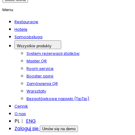
Menu
Restauracje
Hotele
Samoobsługa
Wszystkie produkty
System rezerwacji stolików
Master QR
Room service
Booster opinii
Zamówienia QR
Warsztaty
Bezgotówkowe napiwki (TipTip)
Cennik
O nas
PL
ENG
Zaloguj się
Umów się na demo