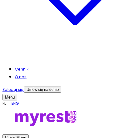
Cennik
O nas
Zaloguj się
Umów się na demo
Menu
PL
ENG
Close Menu