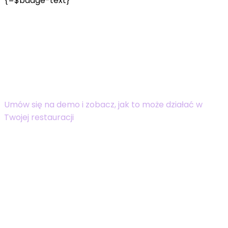
{=$badge-text}
Masz 30 minut?
Pokażemy Ci, jak ogarnąć
rezerwacje, płatności i napiwki –
bez spiny
Umów się na demo i zobacz, jak to może działać w
Twojej restauracji
Zaczynamy