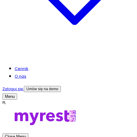
Cennik
O nas
Zaloguj się
Umów się na demo
Menu
PL
Close Menu