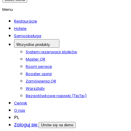
Menu
Restauracje
Hotele
Samoobsługa
Wszystkie produkty
System rezerwacji stolików
Master QR
Room service
Booster opinii
Zamówienia QR
Warsztaty
Bezgotówkowe napiwki (TipTip)
Cennik
O nas
PL
Zaloguj się
Umów się na demo