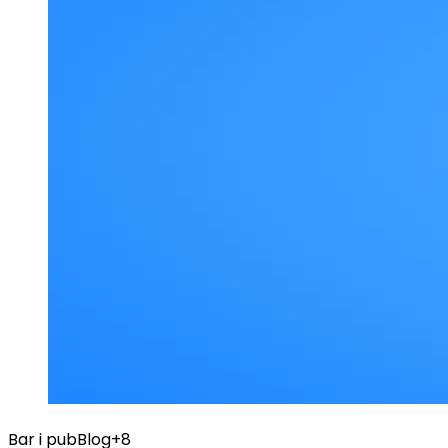
Bar i pub
Blog
+8