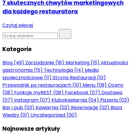
7 skutecznych chwytów marketingowych
dla każdego restauratora
Czytaj więcej
Kategorie
Blog
(49)
Zarządzanie
(18)
Marketing
(15)
Aktualności
gastronomia
(15)
Technologia
(14)
Media
społecznościowe
(11)
Strona Restauracji
(10)
Przewodnik po restauracjach
(10)
Menu
(09)
Oceny
(08)
Funkcje myREST
(08)
Facebook
(07)
Dostawa
(07)
Instagram
(07)
Klubokawiarnia
(04)
Pizzeria
(03)
Bar i pub
(03)
Kawiarnia
(02)
Rezerwacje
(02)
Baza
Wiedzy
(01)
Uncategorized
(00)
Najnowsze artykuły