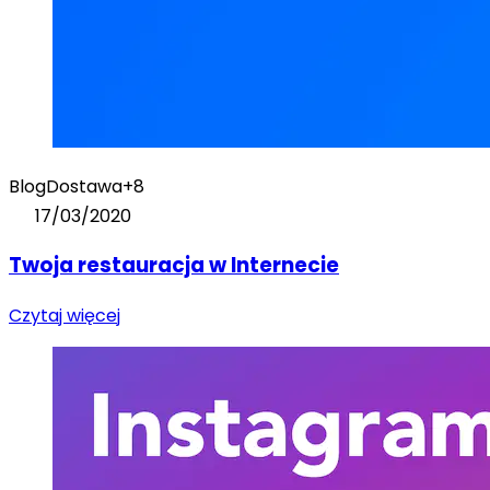
Blog
Dostawa
+8
17/03/2020
Twoja restauracja w Internecie
Czytaj więcej