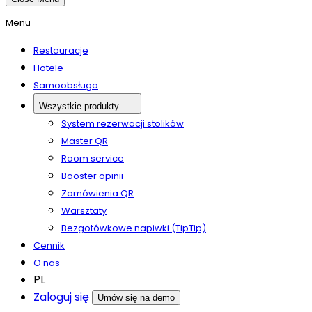
Menu
Restauracje
Hotele
Samoobsługa
Wszystkie produkty
System rezerwacji stolików
Master QR
Room service
Booster opinii
Zamówienia QR
Warsztaty
Bezgotówkowe napiwki (TipTip)
Cennik
O nas
PL
Zaloguj się
Umów się na demo