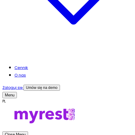
Cennik
O nas
Zaloguj się
Umów się na demo
Menu
PL
Close Menu