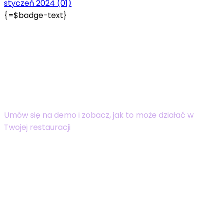
styczeń 2024
(01)
{=$badge-text}
Masz 30 minut?
Pokażemy Ci, jak ogarnąć
rezerwacje, płatności i napiwki –
bez spiny
Umów się na demo i zobacz, jak to może działać w
Twojej restauracji
Zaczynamy