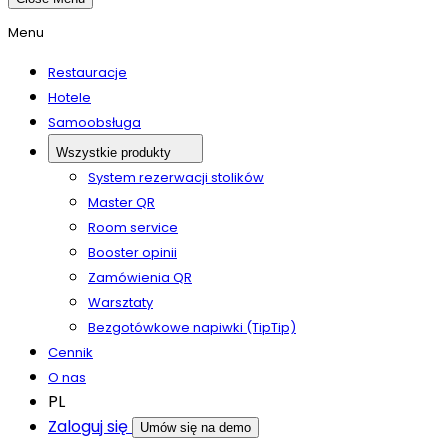
Menu
Restauracje
Hotele
Samoobsługa
Wszystkie produkty
System rezerwacji stolików
Master QR
Room service
Booster opinii
Zamówienia QR
Warsztaty
Bezgotówkowe napiwki (TipTip)
Cennik
O nas
PL
Zaloguj się
Umów się na demo