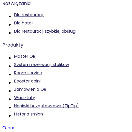
Rozwiązania
Dla restauracji
Dla hoteli
Dla restauracji szybkiej obsługi
Produkty
Master QR
System rezerwacji stolików
Room service
Booster opinii
Zamówienia QR
Warsztaty
Napiwki bezgotówkowe (TipTip)
Historia zmian
O nas