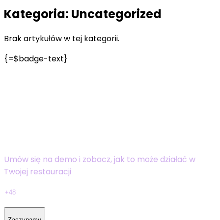
Kategoria:
Uncategorized
Brak artykułów w tej kategorii.
{=$badge-text}
Masz 30 minut?
Pokażemy Ci, jak ogarnąć
rezerwacje, płatności i napiwki –
bez spiny
Umów się na demo i zobacz, jak to może działać w
Twojej restauracji
Zaczynamy