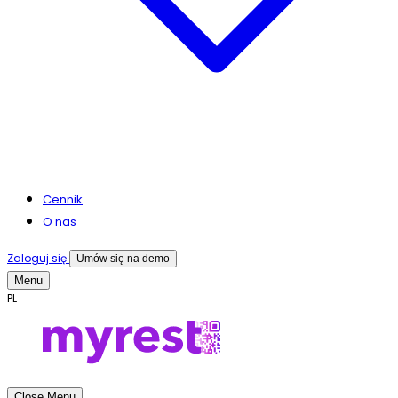
Cennik
O nas
Zaloguj się
Umów się na demo
Menu
PL
Close Menu