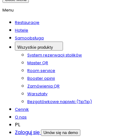
Menu
Restauracje
Hotele
Samoobsługa
Wszystkie produkty
System rezerwacji stolików
Master QR
Room service
Booster opinii
Zamówienia QR
Warsztaty
Bezgotówkowe napiwki (TipTip)
Cennik
O nas
PL
Zaloguj się
Umów się na demo