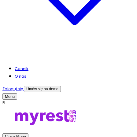
Cennik
O nas
Zaloguj się
Umów się na demo
Menu
PL
Close Menu