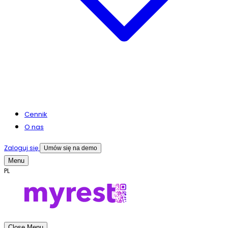
Cennik
O nas
Zaloguj się
Umów się na demo
Menu
PL
Close Menu