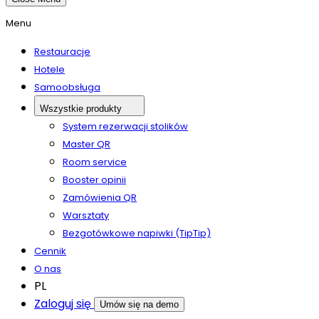
Menu
Restauracje
Hotele
Samoobsługa
Wszystkie produkty
System rezerwacji stolików
Master QR
Room service
Booster opinii
Zamówienia QR
Warsztaty
Bezgotówkowe napiwki (TipTip)
Cennik
O nas
PL
Zaloguj się
Umów się na demo