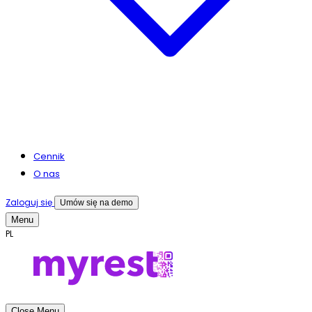
Cennik
O nas
Zaloguj się
Umów się na demo
Menu
PL
Close Menu