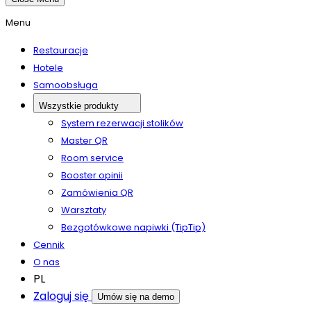
Menu
Restauracje
Hotele
Samoobsługa
Wszystkie produkty
System rezerwacji stolików
Master QR
Room service
Booster opinii
Zamówienia QR
Warsztaty
Bezgotówkowe napiwki (TipTip)
Cennik
O nas
PL
Zaloguj się
Umów się na demo