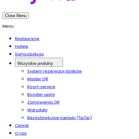
Close Menu
Menu
Restauracje
Hotele
Samoobsługa
Wszystkie produkty
System rezerwacji stolików
Master QR
Room service
Booster opinii
Zamówienia QR
Warsztaty
Bezgotówkowe napiwki (TipTip)
Cennik
O nas