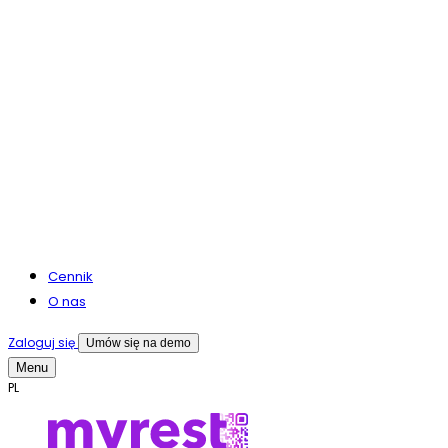
Cennik
O nas
Zaloguj się
Umów się na demo
Menu
PL