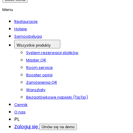
Menu
Restauracje
Hotele
Samoobsługa
Wszystkie produkty
System rezerwacji stolików
Master QR
Room service
Booster opinii
Zamówienia QR
Warsztaty
Bezgotówkowe napiwki (TipTip)
Cennik
O nas
PL
Zaloguj się
Umów się na demo