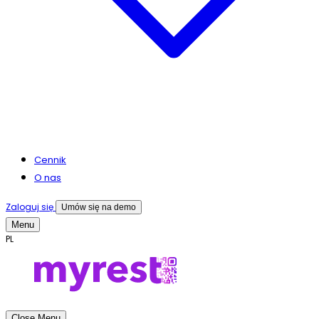
Cennik
O nas
Zaloguj się
Umów się na demo
Menu
PL
Close Menu